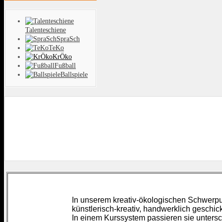
Talenteschiene
SpraSch
TeKo
KrÖko
Fußball
Ballspiele
In unserem kreativ-ökologischen Schwerpun
künstlerisch-kreativ, handwerklich geschickt
In einem Kurssystem passieren sie unters