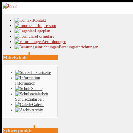
Kontakt
Impressum
Lageplan
Formulare
Verordnungen
Beratungseinrichtungen
Mittelschule
Startseite
Information
Schule
Schulsozialarbeit
Galerie
Archiv
Schwerpunkte