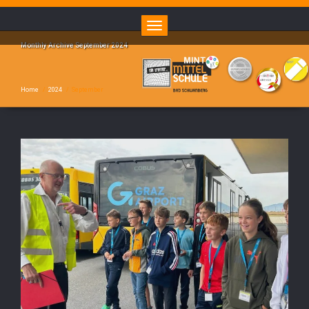
Toggle navigation
Monthly Archive September 2024
Home
/
2024
/
September